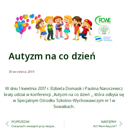
Autyzm na co dzień
30 września 2019
W dniu 1 kwietnia 2017 r. Elżbieta Domasik i Paulina Naruszewicz
brały udział w konferencji „Autyzm na co dzień „, która odbyła się
w Specjalnym Ośrodku Szkolno-Wychowawczym nr 1 w
Suwałkach.
POPRZEDNI
NASTĘPNY
O uczuciach i emocjach przy muzyce…
AU! Mam Autyzm!?