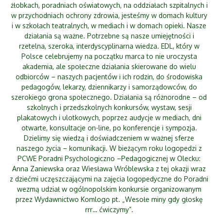
żłobkach, poradniach oświatowych, na oddziałach szpitalnych i
w przychodniach ochrony zdrowia, jesteśmy
w domach kultury
i w szkołach teatralnych, w mediach i w domach opieki. Nasze
działania są ważne. Potrzebne są nasze umiejętności i
rzetelna, szeroka, interdyscyplinarna wiedza. EDL, który w
Polsce celebrujemy na początku marca to nie uroczysta
akademia, ale społeczne działania skierowane do wielu
odbiorców – naszych pacjentów i ich rodzin, do środowiska
pedagogów, lekarzy, dziennikarzy i samorządowców, do
szerokiego grona społecznego. Działania są różnorodne – od
szkolnych i przedszkolnych konkursów, wystaw, sesji
plakatowych i ulotkowych, poprzez audycje w mediach, dni
otwarte, konsultacje on-line, po konferencje i sympozja.
Dzielimy się wiedzą i doświadczeniem w ważnej sferze
naszego życia – komunikacji. W bieżącym roku logopedzi z
PCWE Poradni Psychologiczno –Pedagogicznej w Olecku:
Anna Zaniewska oraz Wiesława Wróblewska z tej okazji wraz
z dziećmi uczęszczającymi na zajęcia logopedyczne do Poradni
wezmą udział w ogólnopolskim konkursie organizowanym
przez Wydawnictwo Komlogo pt. „Wesołe miny gdy głoskę
rrr… ćwiczymy”.