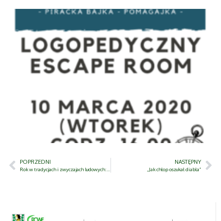
POPRZEDNI
NASTĘPNY
Rok w tradycjach i zwyczajach ludowych: Karnawał i zapusty
„Jak chłop oszukał diabła”