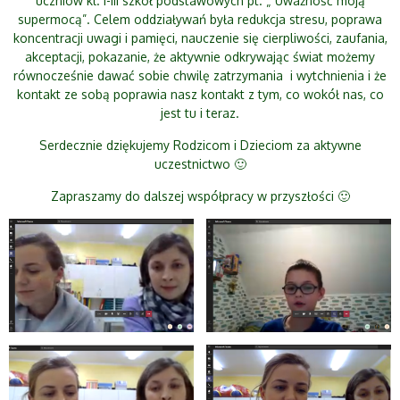
uczniów kl. I-III szkół podstawowych pt. „ Uważność moją
supermocą”. Celem oddziaływań była redukcja stresu, poprawa
koncentracji uwagi i pamięci, nauczenie się cierpliwości, zaufania,
akceptacji, pokazanie, że aktywnie odkrywając świat możemy
równocześnie dawać sobie chwilę zatrzymania i wytchnienia i że
kontakt ze sobą poprawia nasz kontakt z tym, co wokół nas, co
jest tu i teraz.
Serdecznie dziękujemy Rodzicom i Dzieciom za aktywne
uczestnictwo 🙂
Zapraszamy do dalszej współpracy w przyszłości 🙂