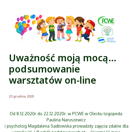
Uważność moją mocą…
podsumowanie
warsztatów on-line
23 grudnia 2020
Od 8.12.2020r do 22.12.2020r. w PCWE w Olecku logopeda
Paulina Naruszewicz
i psycholog Magdalena Sadłowska prowadziły zajęcia zdalne dla