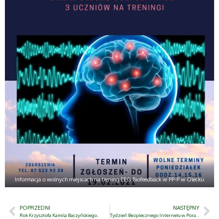
Informacja o wolnych miejscach na trening EEG Biofeedback w PP-P w Olecku
POPRZEDNI
NASTĘPNY
Rok Krzysztofa Kamila Baczyńskiego..
Tydzień Bezpiecznego Internetu w Poradni