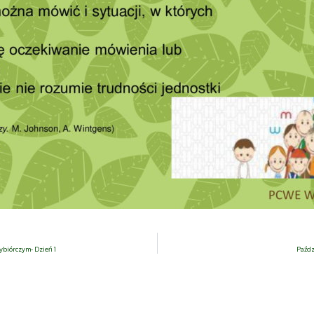
biórczym- Dzień 1
Paźdz