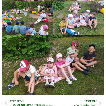
POPRZEDNI
NASTĘPNY
17 FESTYN INTEGRACYJNY KIDS4KIDS 2024 DZIECI DZIECIOM. BĄDŹMY RAZEM – SPOTKANIE POKOLEŃ
Zmiana godzin pracy