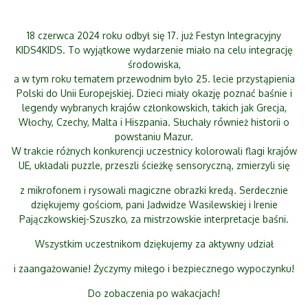
18 czerwca 2024 roku odbył się 17. już Festyn Integracyjny
KIDS4KIDS. To wyjątkowe wydarzenie miało na celu integrację
środowiska,
a w tym roku tematem przewodnim było 25. lecie przystąpienia
Polski do Unii Europejskiej. Dzieci miały okazję poznać baśnie i
legendy wybranych krajów członkowskich, takich jak Grecja,
Włochy, Czechy, Malta i Hiszpania. Słuchały również historii o
powstaniu Mazur.
W trakcie różnych konkurencji uczestnicy kolorowali flagi krajów
UE, układali puzzle, przeszli ścieżkę sensoryczną, zmierzyli się
z mikrofonem i rysowali magiczne obrazki kredą. Serdecznie
dziękujemy gościom, pani Jadwidze Wasilewskiej i Irenie
Pajączkowskiej-Szuszko, za mistrzowskie interpretacje baśni.
Wszystkim uczestnikom dziękujemy za aktywny udział
i zaangażowanie! Życzymy miłego i bezpiecznego wypoczynku!
Do zobaczenia po wakacjach!