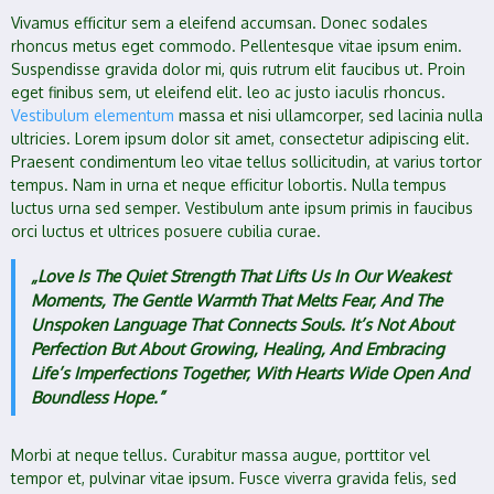
Vivamus efficitur sem a eleifend accumsan. Donec sodales
rhoncus metus eget commodo. Pellentesque vitae ipsum enim.
Suspendisse gravida dolor mi, quis rutrum elit faucibus ut. Proin
eget finibus sem, ut eleifend elit. leo ac justo iaculis rhoncus.
Vestibulum elementum
massa et nisi ullamcorper, sed lacinia nulla
ultricies. Lorem ipsum dolor sit amet, consectetur adipiscing elit.
Praesent condimentum leo vitae tellus sollicitudin, at varius tortor
tempus. Nam in urna et neque efficitur lobortis. Nulla tempus
luctus urna sed semper. Vestibulum ante ipsum primis in faucibus
orci luctus et ultrices posuere cubilia curae.
„Love Is The Quiet Strength That Lifts Us In Our Weakest
Moments, The Gentle Warmth That Melts Fear, And The
Unspoken Language That Connects Souls. It’s Not About
Perfection But About Growing, Healing, And Embracing
Life’s Imperfections Together, With Hearts Wide Open And
Boundless Hope.”
Morbi at neque tellus. Curabitur massa augue, porttitor vel
tempor et, pulvinar vitae ipsum. Fusce viverra gravida felis, sed