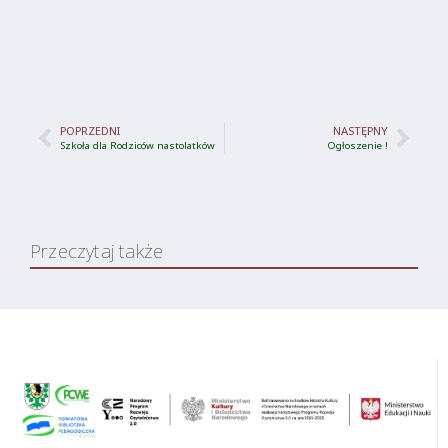
POPRZEDNI
NASTĘPNY
Szkoła dla Rodziców nastolatków
Ogłoszenie !
Przeczytaj także