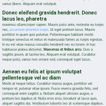
varius libero. Aliquam erat volutpat.
Donec eleifend gravida hendrerit. Donec
lacus leo, pharetra
maximus ullamcorper sapien. Mauris justo ante, molestie eu turpis
nec,
accumsan pharetra turpis
. Ut eget pretium lacus. Mauris
porttitor in quam quis pulvinar. Pellentesque habitant morbi
tristique senectus et netus et malesuada fames ac turpis egestas.
In eu est vitae massa convallis hendrerit nec eu lorem. In hac
habitasse platea dictumst.
Maecenas et finibus arcu
. Duis a
sagittis ipsum, at lacinia leo. Aliquam erat volutpat. Curabitur
neque justo, varius non ornare sed, consequat eget lacus.
Aenean eu felis at ipsum volutpat
pellentesque vel ac diam
Morbi at neque tellus. Curabitur massa augue, porttitor vel
tempor et, pulvinar vitae ipsum. Fusce viverra gravida felis, sed
consequat enim sagittis a. Nullam aliquet ultricies augue, a
pretium leo dapibus id. Nulla eros eros, tincidunt at lacus quis,
aliquet sagittis dui. Vestibulum lobortis leo at scelerisque dapibus.