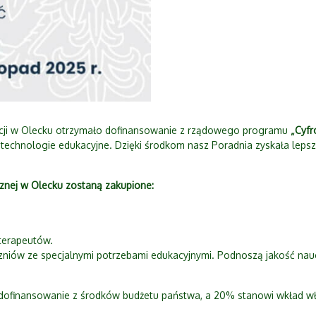
acji w Olecku otrzymało dofinansowanie z rządowego programu
„Cyfr
 technologie edukacyjne. Dzięki środkom nasz Poradnia zyskała lepsz
nej w Olecku zostaną zakupione:
terapeutów.
czniów ze specjalnymi potrzebami edukacyjnymi. Podnoszą jakość na
ofinansowanie z środków budżetu państwa, a 20% stanowi wkład w