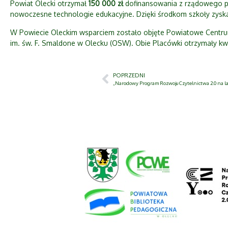
Powiat Olecki otrzymał
150 000 zł
dofinansowania z rządowego 
nowoczesne technologie edukacyjne. Dzięki środkom szkoły zyskają
W Powiecie Oleckim wsparciem zostało objęte Powiatowe Centru
im. św. F. Smaldone w Olecku (OSW). Obie Placówki otrzymały k
POPRZEDNI
„Narodowy Program Rozwoju Czytelnictwa 2.0 na la