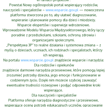
Powstał Nowy ogólnopolski portal wspierający rodziców,
nauczycieli i specjalistów –
www.wsparcie.gov.pl
— nowoczesna
platforma stworzona po to, aby ułatwić diagnozowanie,
wspieranie i planowanie pomocy dla dzieci i młodzieży.
Wsparcie ekspertów i superwizje wdrożeniowe.
Wprowadzenie Modelu Wsparcia Międzysektorowego, który łączy
poradnie z przedszkolami, szkołami, ochroną zdrowia i
organizacjami społecznymi.
„Perspektywa 3P” to realne działania i systemowa zmiana – z
myślą o dzieciach, uczniach, ich rodzinach i specjalistach, którzy
ich wspierają.
Na portalu
www.wsparcie.gov.pl
znajdziecie wsparcie i narzędzia:
Dla rodziców i opiekunów
znajdziecie darmowe narzędzia przesiewowe, które pomogą lepiej
zrozumieć potrzeby dziecka, jego emocje i funkcjonowanie w
codziennym życiu. Dzięki nim możecie szybciej zauważyć
ewentualne trudności rozwojowe i podjąć odpowiednie kroki
wspierające.
Dla nauczycieli i specjalistów
Platforma oferuje narzędzia diagnostyczne i przesiewowe,
wspierające ocenę potrzeb edukacyjnych uczniów, opracowanie