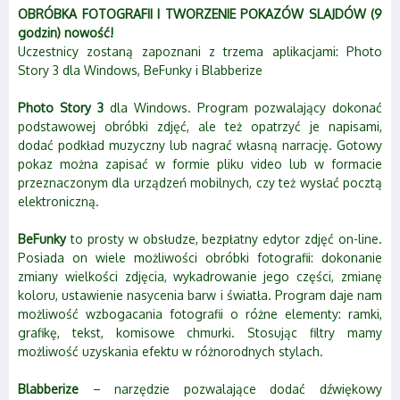
OBRÓBKA FOTOGRAFII I TWORZENIE POKAZÓW SLAJDÓW (9
godzin) nowość!
Uczestnicy zostaną zapoznani z trzema aplikacjami: Photo
Story 3 dla Windows, BeFunky i Blabberize
Photo Story 3
dla Windows. Program pozwalający dokonać
podstawowej obróbki zdjęć, ale też opatrzyć je napisami,
dodać podkład muzyczny lub nagrać własną narrację. Gotowy
pokaz można zapisać w formie pliku video lub w formacie
przeznaczonym dla urządzeń mobilnych, czy też wysłać pocztą
elektroniczną.
BeFunky
to prosty w obsłudze, bezpłatny edytor zdjęć on-line.
Posiada on wiele możliwości obróbki fotografii: dokonanie
zmiany wielkości zdjęcia, wykadrowanie jego części, zmianę
koloru, ustawienie nasycenia barw i światła. Program daje nam
możliwość wzbogacania fotografii o różne elementy: ramki,
grafikę, tekst, komisowe chmurki. Stosując filtry mamy
możliwość uzyskania efektu w różnorodnych stylach.
Blabberize
– narzędzie pozwalające dodać dźwiękowy