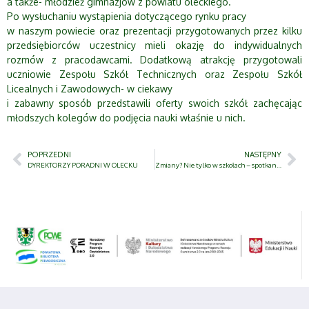
a także- młodzież gimnazjów z powiatu oleckiego.
Po wysłuchaniu wystąpienia dotyczącego rynku pracy
w naszym powiecie oraz prezentacji przygotowanych przez kilku
przedsiębiorców uczestnicy mieli okazję do indywidualnych
rozmów z pracodawcami. Dodatkową atrakcję przygotowali
uczniowie Zespołu Szkół Technicznych oraz Zespołu Szkół
Licealnych i Zawodowych- w ciekawy
i zabawny sposób przedstawili oferty swoich szkół zachęcając
młodszych kolegów do podjęcia nauki właśnie u nich.
POPRZEDNI
NASTĘPNY
DYREKTORZY PORADNI W OLECKU
Zmiany? Nie tylko w szkołach – spotkania z nauczycielami