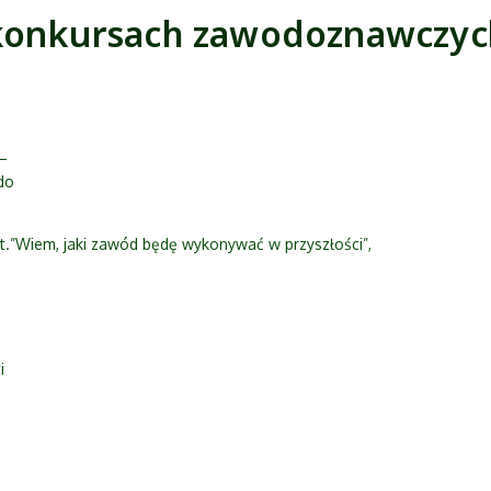
 konkursach zawodoznawczyc
–
do
pt.”Wiem, jaki zawód będę wykonywać w przyszłości”,
i