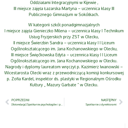
Oddziałami Integracyjnymi w Kijewie ,
III miejsce zajęła Łazarska Martyna – uczennica klasy III
Publicznego Gimnazjum w Sokółkach.
W kategorii szkół ponadgimnazjalnych
I miejsce zajęła Gienieczko Milena – uczennica klasy I Technikum
Usług Fryzjerskich przy ZST w Olecku,
II miejsce Świerzbin Sandra – uczennica klasy I I Liceum
Ogólnokształcącego im. Jana Kochanowskiego w Olecku,
III miejsce Święćkowska Edyta – uczennica klasy I I Liceum
Ogólnokształcącego im. Jana Kochanowskiego w Olecku.
Nagrody i dyplomy laureatom wręczył p. Kazimierz Iwanowski –
Wicestarosta Olecki wraz z przewodniczącą komisji konkursowej
p. Zofia Kardel, inspektor ds. plastyki w Regionalnym Ośrodku
Kultury „ Mazury Garbate ” w Olecku.
POPRZEDNI
NASTĘPNY
[fotorelacja] Spotkanie psychologów i pedagogów
Spotkanie z dyrektorami