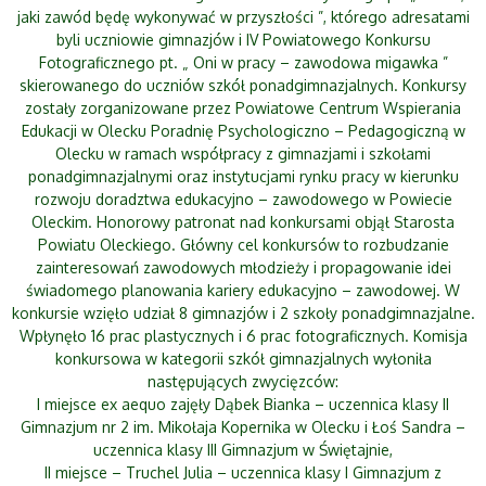
jaki zawód będę wykonywać w przyszłości ”, którego adresatami
byli uczniowie gimnazjów i IV Powiatowego Konkursu
Fotograficznego pt. „ Oni w pracy – zawodowa migawka ”
skierowanego do uczniów szkół ponadgimnazjalnych. Konkursy
zostały zorganizowane przez Powiatowe Centrum Wspierania
Edukacji w Olecku Poradnię Psychologiczno – Pedagogiczną w
Olecku w ramach współpracy z gimnazjami i szkołami
ponadgimnazjalnymi oraz instytucjami rynku pracy w kierunku
rozwoju doradztwa edukacyjno – zawodowego w Powiecie
Oleckim. Honorowy patronat nad konkursami objął Starosta
Powiatu Oleckiego. Główny cel konkursów to rozbudzanie
zainteresowań zawodowych młodzieży i propagowanie idei
świadomego planowania kariery edukacyjno – zawodowej. W
konkursie wzięło udział 8 gimnazjów i 2 szkoły ponadgimnazjalne.
Wpłynęło 16 prac plastycznych i 6 prac fotograficznych. Komisja
konkursowa w kategorii szkół gimnazjalnych wyłoniła
następujących zwycięzców:
I miejsce ex aequo zajęły Dąbek Bianka – uczennica klasy II
Gimnazjum nr 2 im. Mikołaja Kopernika w Olecku i Łoś Sandra –
uczennica klasy III Gimnazjum w Świętajnie,
II miejsce – Truchel Julia – uczennica klasy I Gimnazjum z