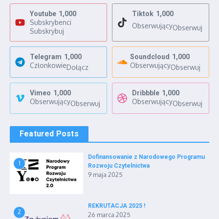
Youtube
1,000
Tiktok
1,000
Subskrybenci
Obserwujący
Obserwuj
Subskrybuj
Telegram
1,000
Soundcloud
1,000
Członkowie
Obserwujący
Dołącz
Obserwuj
Vimeo
1,000
Dribbble
1,000
Obserwujący
Obserwujący
Obserwuj
Obserwuj
Featured Posts
Dofinansowanie z Narodowego Programu
1
Rozwoju Czytelnictwa
9 maja 2025
REKRUTACJA 2025 !
2
26 marca 2025