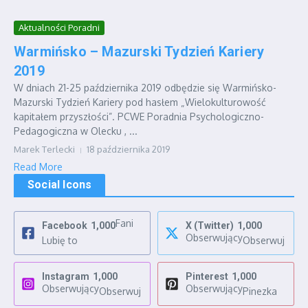
Aktualności Poradni
Warmińsko – Mazurski Tydzień Kariery
2019
W dniach 21-25 października 2019 odbędzie się Warmińsko-
Mazurski Tydzień Kariery pod hasłem „Wielokulturowość
kapitałem przyszłości”. PCWE Poradnia Psychologiczno-
Pedagogiczna w Olecku , ...
Marek Terlecki
18 października 2019
Read More
Social Icons
Fani
Facebook
1,000
X (Twitter)
1,000
Obserwujący
Lubię to
Obserwuj
Instagram
1,000
Pinterest
1,000
Obserwujący
Obserwujący
Obserwuj
Pinezka