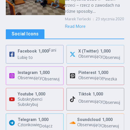
trzeci – rzecz o zawodach na
różne sposoby...
Marek Terlecki
23 stycznia 2020
Read More
Social Icons
Fani
Facebook
1,000
X (Twitter)
1,000
Obserwujący
Lubię to
Obserwuj
Instagram
1,000
Pinterest
1,000
Obserwujący
Obserwujący
Obserwuj
Pinezka
Youtube
1,000
Tiktok
1,000
Subskrybenci
Obserwujący
Obserwuj
Subskrybuj
Telegram
1,000
Soundcloud
1,000
Członkowie
Obserwujący
Dołącz
Obserwuj