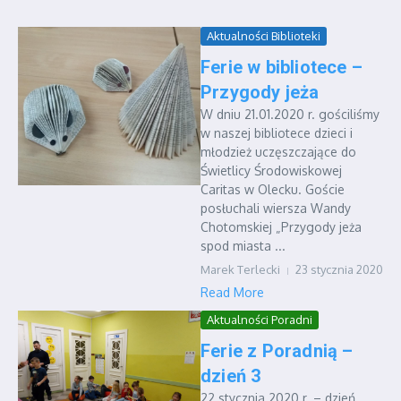
Aktualności Biblioteki
Ferie w bibliotece –
Przygody jeża
W dniu 21.01.2020 r. gościliśmy
w naszej bibliotece dzieci i
młodzież uczęszczające do
Świetlicy Środowiskowej
Caritas w Olecku. Goście
posłuchali wiersza Wandy
Chotomskiej „Przygody jeża
spod miasta ...
Marek Terlecki
23 stycznia 2020
Read More
Aktualności Poradni
Ferie z Poradnią –
dzień 3
22 stycznia 2020 r. – dzień