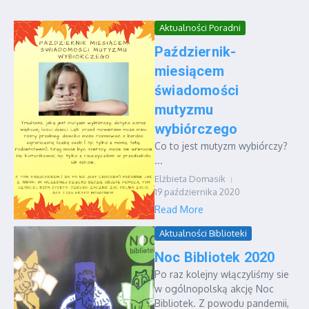
Aktualności Poradni
Październik-
miesiącem
świadomości
mutyzmu
wybiórczego
Co to jest mutyzm wybiórczy?
...
Elżbieta Domasik
19 października 2020
Read More
Aktualności Biblioteki
Noc Bibliotek 2020
Po raz kolejny włączyliśmy sie
w ogólnopolską akcję Noc
Bibliotek. Z powodu pandemii,