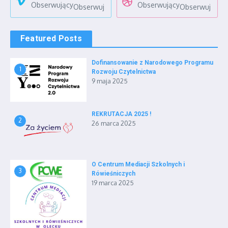
Obserwujący
Obserwujący
Obserwuj
Obserwuj
Featured Posts
Dofinansowanie z Narodowego Programu
1
Rozwoju Czytelnictwa
9 maja 2025
REKRUTACJA 2025 !
2
26 marca 2025
O Centrum Mediacji Szkolnych i
3
Rówieśniczych
19 marca 2025