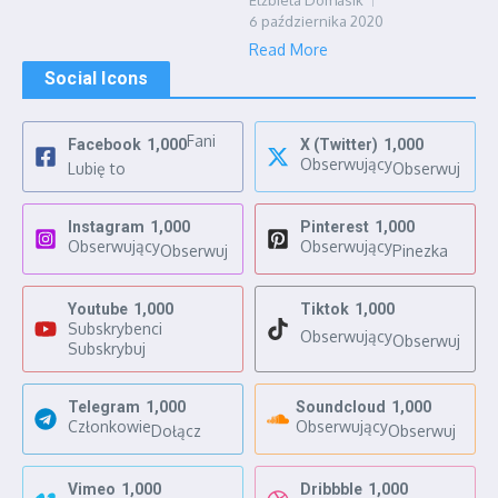
Elżbieta Domasik
6 października 2020
Read More
Social Icons
Fani
Facebook
1,000
X (Twitter)
1,000
Obserwujący
Lubię to
Obserwuj
Instagram
1,000
Pinterest
1,000
Obserwujący
Obserwujący
Obserwuj
Pinezka
Youtube
1,000
Tiktok
1,000
Subskrybenci
Obserwujący
Obserwuj
Subskrybuj
Telegram
1,000
Soundcloud
1,000
Członkowie
Obserwujący
Dołącz
Obserwuj
Vimeo
1,000
Dribbble
1,000