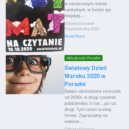
w zaostrzonym reżimie
sanitarnym- w formie gry
miejskiej....
Elżbieta Domasik
9 października 2020
Read More
Aktualności Poradni
Światowy Dzień
Wzroku 2020 w
Poradni
Święto obchodzone corocznie
od 2000r. w drugi czwartek
października. U nas ...po raz
drugi. Tym razem w innej
formie. Zapraszamy na
webinar....