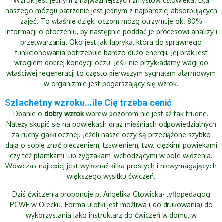
Wzrok jest jednym z najważniejszych zmysłów człowieka. Dla
naszego mózgu patrzenie jest jednym z najbardziej absorbujących
zajęć. To właśnie dzięki oczom mózg otrzymuje ok. 80%
informacji o otoczeniu, by następnie poddać je procesowi analizy i
przetwarzania. Oko jest jak fabryka, która do sprawnego
funkcjonowania potrzebuje bardzo dużo energii. Jej brak jest
wrogiem dobrej kondycji oczu. Jeśli nie przykładamy wagi do
właściwej regeneracji to często pierwszym sygnałem alarmowym
w organizmie jest pogarszający się wzrok.
Szlachetny wzroku…ile Cię trzeba cenić
Dbanie o
dobry wzrok
wbrew pozorom nie jest aż tak trudne.
Należy skupić się na powiekach oraz mięśniach odpowiedzialnych
za ruchy gałki ocznej. Jeżeli nasze oczy są przeciążone szybko
dają o sobie znać pieczeniem, łzawieniem, tzw. ciężkimi powiekami
czy też plamkami lub zygzakami wchodzącymi w pole widzenia.
Wówczas najlepiej jest wykonać kilka prostych i niewymagających
większego wysiłku ćwiczeń.
Dziś ćwiczenia proponuje p. Angelika Głowicka- tyflopedagog
PCWE w Olecku. Forma ulotki jest możliwa ( do drukowania) do
wykorzystania jako instruktarz do ćwiczeń w domu, w