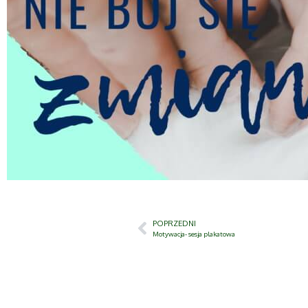
POPRZEDNI
Motywacja- sesja plakatowa