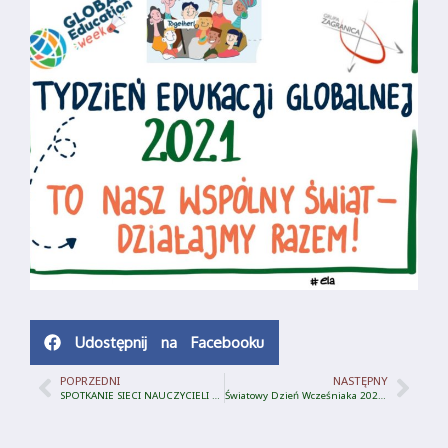
Udostępnij na Facebooku
POPRZEDNI
NASTĘPNY
SPOTKANIE SIECI NAUCZYCIELI BIBLIOTEKARZY
Światowy Dzień Wcześniaka 2021 – PCWE Olecko