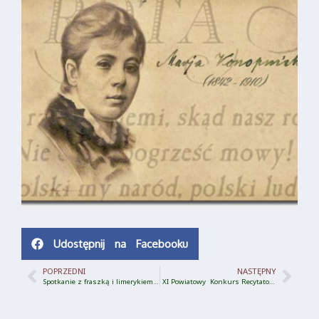
Udostępnij na Facebooku
POPRZEDNI
NASTĘPNY
Spotkanie z fraszką i limerykiem Mistrza Wacława z Białolasu
XI Powiatowy Konkurs Recytatorsko-Muzyczny Poezji Jana od Biedronki