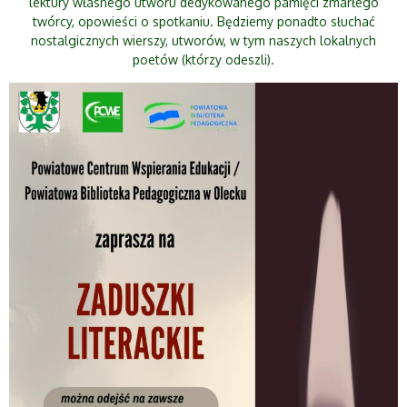
lektury własnego utworu dedykowanego pamięci zmarłego
twórcy, opowieści o spotkaniu. Będziemy ponadto słuchać
nostalgicznych wierszy, utworów, w tym naszych lokalnych
poetów (którzy odeszli).