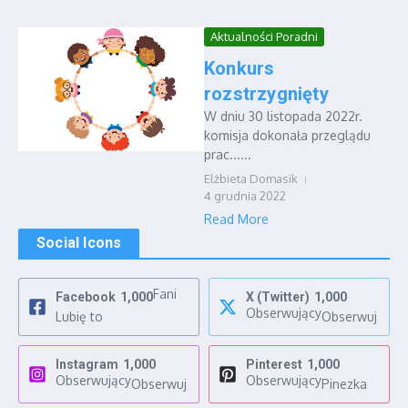
Aktualności Poradni
Konkurs
rozstrzygnięty
W dniu 30 listopada 2022r.
komisja dokonała przeglądu
prac......
Elżbieta Domasik
4 grudnia 2022
Read More
Social Icons
Fani
Facebook
1,000
X (Twitter)
1,000
Obserwujący
Lubię to
Obserwuj
Instagram
1,000
Pinterest
1,000
Obserwujący
Obserwujący
Obserwuj
Pinezka