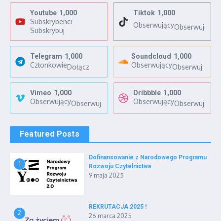
Youtube
1,000
Tiktok
1,000
Subskrybenci
Obserwujący
Obserwuj
Subskrybuj
Telegram
1,000
Soundcloud
1,000
Członkowie
Obserwujący
Dołącz
Obserwuj
Vimeo
1,000
Dribbble
1,000
Obserwujący
Obserwujący
Obserwuj
Obserwuj
Featured Posts
Dofinansowanie z Narodowego Programu
1
Rozwoju Czytelnictwa
9 maja 2025
REKRUTACJA 2025 !
2
26 marca 2025