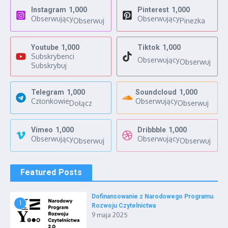
Instagram
1,000
Pinterest
1,000
Obserwujący
Obserwujący
Obserwuj
Pinezka
Youtube
1,000
Tiktok
1,000
Subskrybenci
Obserwujący
Obserwuj
Subskrybuj
Telegram
1,000
Soundcloud
1,000
Członkowie
Obserwujący
Dołącz
Obserwuj
Vimeo
1,000
Dribbble
1,000
Obserwujący
Obserwujący
Obserwuj
Obserwuj
Featured Posts
Dofinansowanie z Narodowego Programu
1
Rozwoju Czytelnictwa
9 maja 2025