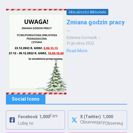
Aktualności Biblioteki
Zmiana godzin pracy
...
Elżbieta Domasik
21 grudnia 2022
Read More
Social Icons
Fani
Facebook
1,000
X (Twitter)
1,000
Obserwujący
Lubię to
Obserwuj