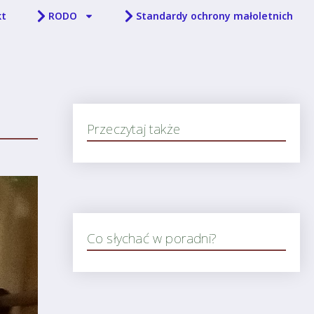
kt
RODO
Standardy ochrony małoletnich
Przeczytaj także
Co słychać w poradni?