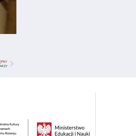
ĘPNY
KARZY