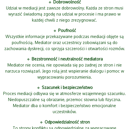
🔹
Dobrowolność
Udział w mediacji jest zawsze dobrowolny. Każda ze stron musi
wyrazić świadomą zgodę na udział w procesie i ma prawo w
każdej chwili z niego zrezygnować.
🔹
Poufność
Wszystkie informacje przekazywane podczas mediacji objęte są
poufnością. Mediator oraz uczestnicy zobowiązani są do
zachowania dyskrecji, co sprzyja szczerości i otwartości rozmów.
🔹
Bezstronność i neutralność mediatora
Mediator nie ocenia, nie opowiada się po żadnej ze stron i nie
narzuca rozwiązań. Jego rolą jest wspieranie dialogu i pomoc w
wypracowaniu porozumienia.
🔹
Szacunek i bezpieczeństwo
Proces mediacji odbywa się w atmosferze wzajemnego szacunku.
Niedopuszczalne są obrażanie, przemoc słowna lub fizyczna.
Mediator dba o komfort i bezpieczeństwo emocjonalne
uczestników.
🔹
Odpowiedzialność stron
To strony konfliktu są odpowiedzialne za wypracowane