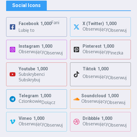
Social Icons
Fani
Facebook
1,000
X (Twitter)
1,000
Obserwujący
Lubię to
Obserwuj
Instagram
1,000
Pinterest
1,000
Obserwujący
Obserwujący
Obserwuj
Pinezka
Youtube
1,000
Tiktok
1,000
Subskrybenci
Obserwujący
Obserwuj
Subskrybuj
Telegram
1,000
Soundcloud
1,000
Członkowie
Obserwujący
Dołącz
Obserwuj
Vimeo
1,000
Dribbble
1,000
Obserwujący
Obserwujący
Obserwuj
Obserwuj