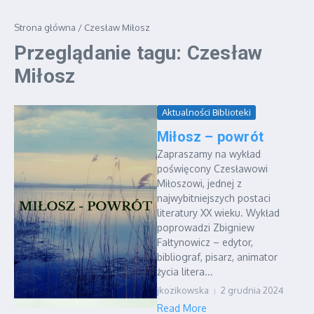
Strona główna
/
Czesław Miłosz
Przeglądanie tagu: Czesław
Miłosz
Aktualności Biblioteki
Miłosz – powrót
Zapraszamy na wykład
poświęcony Czesławowi
Miłoszowi, jednej z
najwybitniejszych postaci
literatury XX wieku. Wykład
poprowadzi Zbigniew
Fałtynowicz – edytor,
bibliograf, pisarz, animator
życia litera...
jkozikowska
2 grudnia 2024
Read More