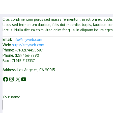
Cras condimentum purus sed massa fermentum, in rutrum ex iaculis. A
lacus sed fermentum dapibus, felis dui imperdiet turpis, faucibus co
lectus. Nulla dictum enim vitae enim fringilla, in aliquam ipsum eges
Email:
info@myweb.com
Web:
https://myweb.com
Phone:
+71-32174455687
Phone
: (123) 456-7890
Fax:
+71-145-3173337
Address:
Los Angeles, CA 90015
Your name