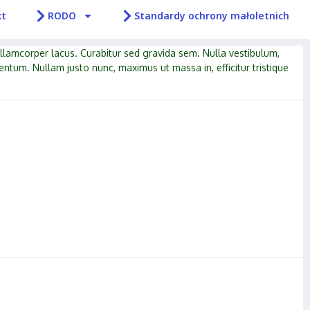
kt
RODO
Standardy ochrony małoletnich
ullamcorper lacus. Curabitur sed gravida sem. Nulla vestibulum,
entum. Nullam justo nunc, maximus ut massa in, efficitur tristique