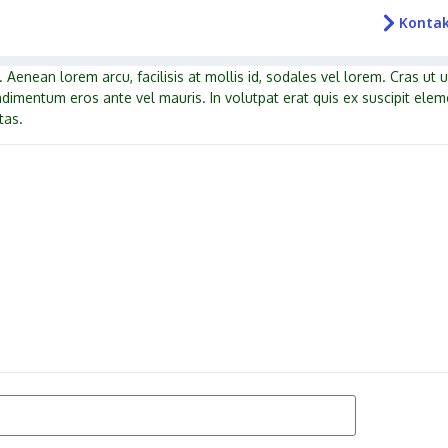
Konta
enean lorem arcu, facilisis at mollis id, sodales vel lorem. Cras ut 
ndimentum eros ante vel mauris. In volutpat erat quis ex suscipit elem
tas.