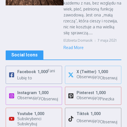
każdemu z nas, bez względu na
wiek, płeć, pełnioną funkcję
zawodową. Jest ona „małą
rzeczą”, która cieszy i rozwija,
nic nie kosztuje a ma wielką
siłę sprawczą....
Elżbieta Domasik
7 maja 2021
Read More
Social Icons
Fani
Facebook
1,000
X (Twitter)
1,000
Obserwujący
Lubię to
Obserwuj
Instagram
1,000
Pinterest
1,000
Obserwujący
Obserwujący
Obserwuj
Pinezka
Youtube
1,000
Tiktok
1,000
Subskrybenci
Obserwujący
Obserwuj
Subskrybuj