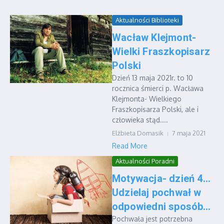
Aktualności Biblioteki
Wacław Klejmont-
Wielki Fraszkopisarz
Polski
Dzień 13 maja 2021r. to 10
rocznica śmierci p. Wacława
Klejmonta- Wielkiego
Fraszkopisarza Polski, ale i
człowieka stąd....
Elżbieta Domasik
7 maja 2021
Read More
Aktualności Poradni
Motywacja- dzień 4…
Udzielaj pochwał w
odpowiedni sposób…
Pochwała jest potrzebna