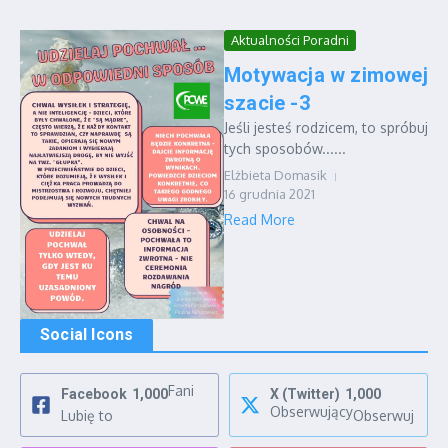
Aktualności Poradni
Motywacja w zimowej
szacie -3
Jeśli jesteś rodzicem, to spróbuj
tych sposobów......
Elżbieta Domasik
16 grudnia 2021
Read More
Social Icons
Fani
Facebook
1,000
X (Twitter)
1,000
Obserwujący
Lubię to
Obserwuj