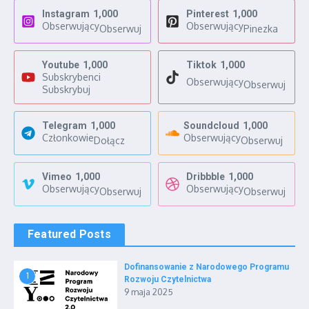
Instagram
1,000
Pinterest
1,000
Obserwujący
Obserwujący
Obserwuj
Pinezka
Youtube
1,000
Tiktok
1,000
Subskrybenci
Obserwujący
Obserwuj
Subskrybuj
Telegram
1,000
Soundcloud
1,000
Członkowie
Obserwujący
Dołącz
Obserwuj
Vimeo
1,000
Dribbble
1,000
Obserwujący
Obserwujący
Obserwuj
Obserwuj
Featured Posts
Dofinansowanie z Narodowego Programu
1
Rozwoju Czytelnictwa
9 maja 2025