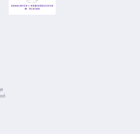
je
woń