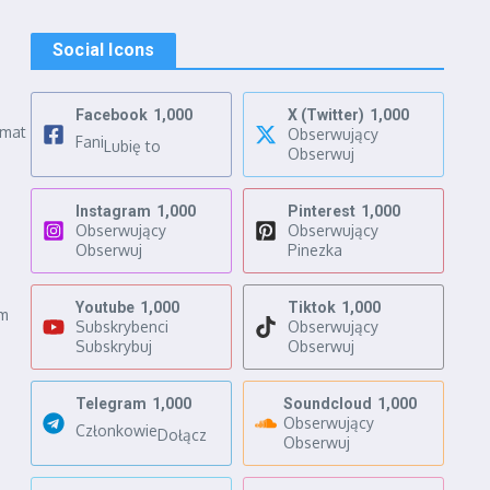
Social Icons
Facebook
1,000
X (Twitter)
1,000
emat
Obserwujący
Fani
Lubię to
Obserwuj
Instagram
1,000
Pinterest
1,000
Obserwujący
Obserwujący
Obserwuj
Pinezka
Youtube
1,000
Tiktok
1,000
ym
Subskrybenci
Obserwujący
Subskrybuj
Obserwuj
Telegram
1,000
Soundcloud
1,000
Obserwujący
Członkowie
Dołącz
Obserwuj