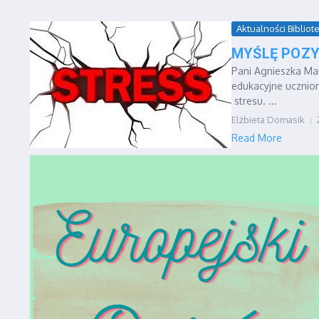
Aktualności Bibliote
MYŚLĘ POZY
Pani Agnieszka Mak
edukacyjne uczniom
stresu. ...
Elżbieta Domasik
Read More