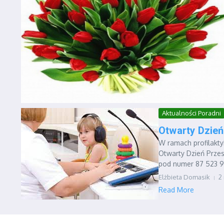
Aktualności Poradni
Otwarty Dzie
W ramach profilakt
Otwarty Dzień Przes
pod numer 87 523 93
Elżbieta Domasik
2
Read More