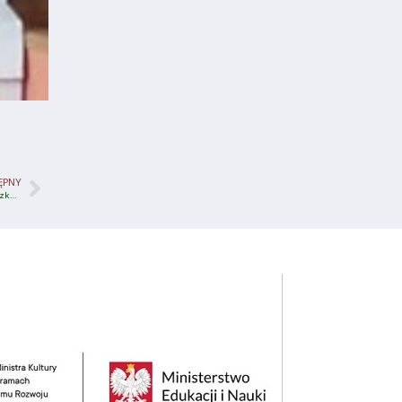
ĘPNY
Godzina dostępności w PCWE/Poradni Psychologiczno-Pedagogicznej w Olecku- rok szkolny 2022/2023