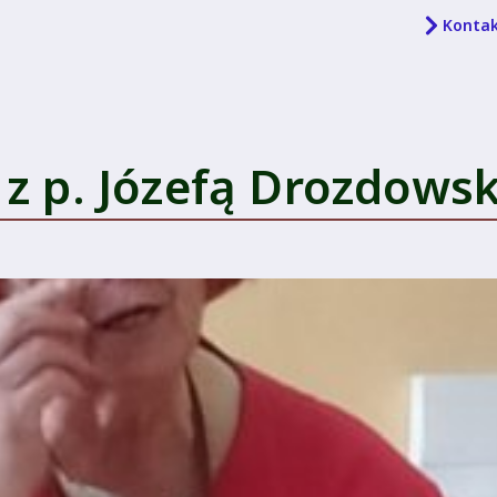
Konta
 z p. Józefą Drozdows