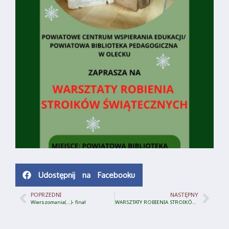
Udostępnij na Facebooku
POPRZEDNI
NASTĘPNY
Wierszomania(…)- finał
WARSZTATY ROBIENIA STROIKÓW ŚWIĄTECZNYCH-2022