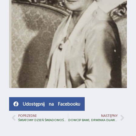
Udostępnij na Facebooku
POPRZEDNI
NASTĘPNY
ŚWIATOWY DZIEŃ ŚWIADOMOŚCI AUTYZMU
DOWCIP BAWI, DRWINKA DŁAWI.ALEKSANDER FREDRO Z BLISKA