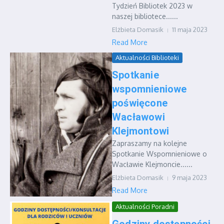
Tydzień Bibliotek 2023 w
naszej bibliotece......
Elżbieta Domasik
11 maja 2023
Read More
Aktualności Biblioteki
Spotkanie
wspomnieniowe
poświęcone
Wacławowi
Klejmontowi
Zapraszamy na kolejne
Spotkanie Wspomnieniowe o
Wacławie Klejmoncie......
Elżbieta Domasik
9 maja 2023
Read More
Aktualności Poradni