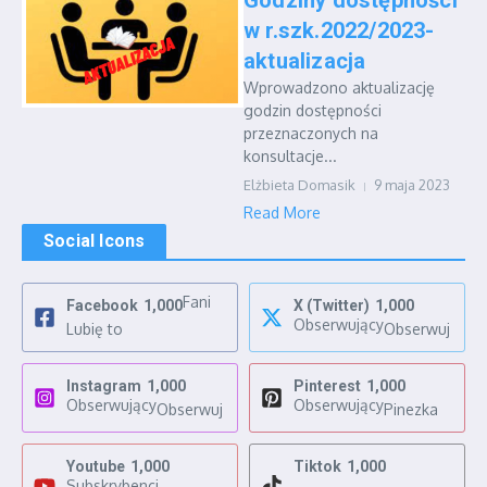
Godziny dostępności
w r.szk.2022/2023-
aktualizacja
Wprowadzono aktualizację
godzin dostępności
przeznaczonych na
konsultacje...
Elżbieta Domasik
9 maja 2023
Read More
Social Icons
Fani
Facebook
1,000
X (Twitter)
1,000
Obserwujący
Lubię to
Obserwuj
Instagram
1,000
Pinterest
1,000
Obserwujący
Obserwujący
Obserwuj
Pinezka
Youtube
1,000
Tiktok
1,000
Subskrybenci