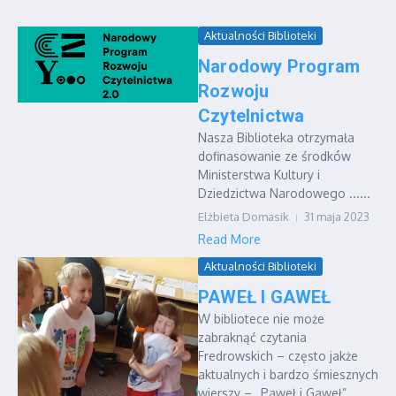
Aktualności Biblioteki
Narodowy Program
Rozwoju
Czytelnictwa
Nasza Biblioteka otrzymała
dofinasowanie ze środków
Ministerstwa Kultury i
Dziedzictwa Narodowego ......
Elżbieta Domasik
31 maja 2023
Read More
Aktualności Biblioteki
PAWEŁ I GAWEŁ
W bibliotece nie może
zabraknąć czytania
Fredrowskich – często jakże
aktualnych i bardzo śmiesznych
wierszy – „Paweł i Gaweł”,