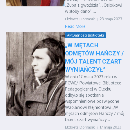
„Zupa z gwoździa”, „Osiołkowi
w żłoby dano”....
Elżbieta Domasik
23 maja 2023
Read More
Aktualności Biblioteki
„W MĘTACH
ODMĘTÓW HAŃCZY /
MÓJ TALENT CZART
WYNIAŃCZYŁ”
W dniu 17 maja 2023 roku w
PCWE/ Powiatowej Bibliotece
Pedagogicznej w Olecku
odbyło się spotkanie
wspomnieniowe poświęcone
Wacławowi Klejmontowi „W
mętach odmętów Hańczy / mój
talent czart wyniańczy...
Elżbieta Domasik
17 maja 2023