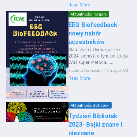
Read More
Aktualności Poradni
EEG Biofeedback-
nowy nabór
uczestników
Maturzysto, Ósmoklasisto
2024- pomyśl o tym, bo to dla
Was super metoda.......
Elżbieta Domasik
15 maja 2023
Read More
Aktualności Biblioteki
Tydzień Bibliotek
2023- Bajki znane i
nieznane