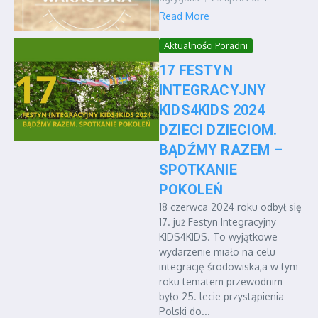
Read More
Aktualności Poradni
17 FESTYN
INTEGRACYJNY
KIDS4KIDS 2024
DZIECI DZIECIOM.
BĄDŹMY RAZEM –
SPOTKANIE
POKOLEŃ
18 czerwca 2024 roku odbył się
17. już Festyn Integracyjny
KIDS4KIDS. To wyjątkowe
wydarzenie miało na celu
integrację środowiska,a w tym
roku tematem przewodnim
było 25. lecie przystąpienia
Polski do...