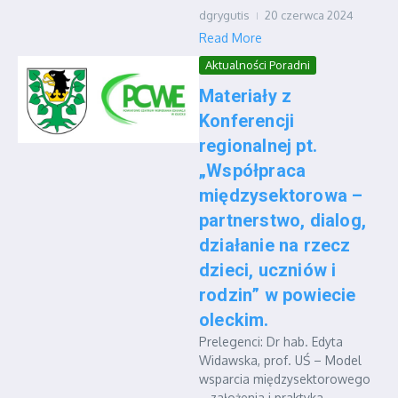
dgrygutis
20 czerwca 2024
Read More
Aktualności Poradni
Materiały z
Konferencji
regionalnej pt.
„Współpraca
międzysektorowa –
partnerstwo, dialog,
działanie na rzecz
dzieci, uczniów i
rodzin” w powiecie
oleckim.
Prelegenci: Dr hab. Edyta
Widawska, prof. UŚ – Model
wsparcia międzysektorowego
– założenia i praktyka