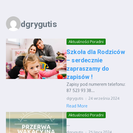
dgrygutis
Aktualności Poradni
Szkoła dla Rodziców
– serdecznie
zapraszamy do
zapisów !
Zapisy pod numerem telefonu:
87 523 93 38...
dgrygutis
24 września 2024
Read More
Aktualności Poradni
...
dgrygutis
25 lipca 2024