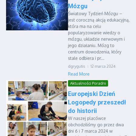
Mózgu
Światowy Tydzień Mózgu –
jest coroczną akcją edukacyjną,
która ma na celu
popularyzowanie wiedzy o
mózgu, układzie nerwowym i
jego działaniu. Mózg to
centrum dowodzenia, który
stale odbiera i pr...
dgrygutis
12 marca 2024
Read More
Aktualności Poradni
Europejski Dzień
Logopedy przeszedł
do historii
W naszej placówce
obchodziliśmy go przez dwa
dni 6 i 7 marca 2024 w