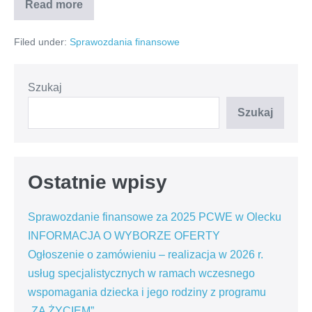
Read more
Sprawozdanie
finansowe
PCWE
Filed under:
Sprawozdania finansowe
w
Olecku
za
2023
rok
Szukaj
Szukaj
Ostatnie wpisy
Sprawozdanie finansowe za 2025 PCWE w Olecku
INFORMACJA O WYBORZE OFERTY
Ogłoszenie o zamówieniu – realizacja w 2026 r.
usług specjalistycznych w ramach wczesnego
wspomagania dziecka i jego rodziny z programu
„ZA ŻYCIEM”