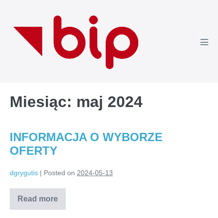
Skip
to
content
Men
Tog
Miesiąc:
maj 2024
INFORMACJA O WYBORZE
OFERTY
dgrygutis
|
Posted on
2024-05-13
Read more
INFORMACJA
O
WYBORZE