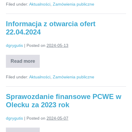
Filed under:
Aktualności
,
Zamówienia publiczne
OFERTY
Informacja z otwarcia ofert
22.04.2024
dgrygutis
|
Posted on
2024-05-13
Read more
Informacja
z
otwarcia
Filed under:
Aktualności
,
Zamówienia publiczne
ofert
22.04.2024
Sprawozdanie finansowe PCWE w
Olecku za 2023 rok
dgrygutis
|
Posted on
2024-05-07