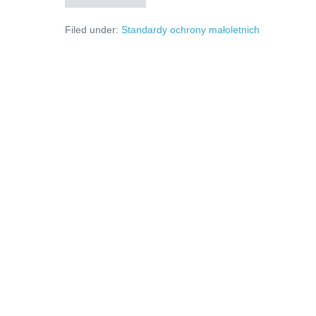
ochrony
małoletnich
Filed under:
Standardy ochrony małoletnich
w
Powiatowym
Centrum
Wspierania
Edukacji
w
Olecku