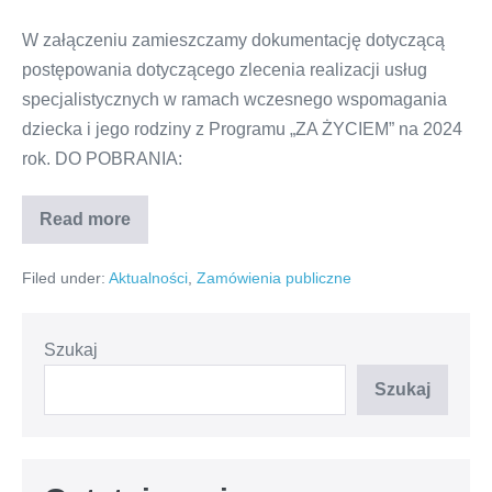
W załączeniu zamieszczamy dokumentację dotyczącą
postępowania dotyczącego zlecenia realizacji usług
specjalistycznych w ramach wczesnego wspomagania
dziecka i jego rodziny z Programu „ZA ŻYCIEM” na 2024
rok. DO POBRANIA:
Read more
Ogłoszenie
o
Zamówieniu
Filed under:
Aktualności
,
Zamówienia publiczne
–
Realizacja
usług
specjalistycznych
w
Szukaj
ramach
wczesnego
Szukaj
wspomagania
dziecka
i
jego
rodziny