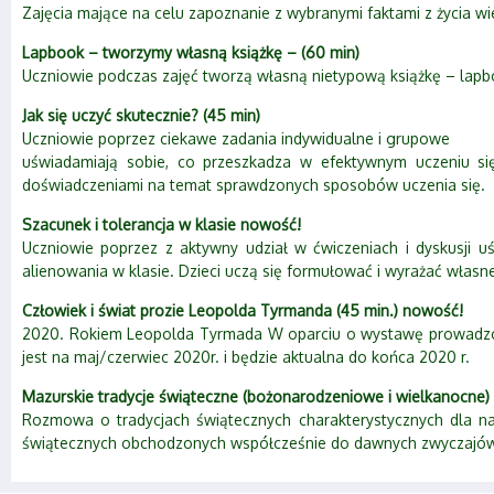
Zajęcia mające na celu zapoznanie z wybranymi faktami z życia w
Lapbook – tworzymy własną książkę – (60 min)
Uczniowie podczas zajęć tworzą własną nietypową książkę – lap
Jak się uczyć skutecznie? (45 min)
Uczniowie poprzez ciekawe zadania indywidualne i grupowe
uświadamiają sobie, co przeszkadza w efektywnym uczeniu się,
doświadczeniami na temat sprawdzonych sposobów uczenia się.
Szacunek i tolerancja w klasie nowość!
Uczniowie poprzez z aktywny udział w ćwiczeniach i dyskusji 
alienowania w klasie. Dzieci uczą się formułować i wyrażać własne
Człowiek i świat prozie Leopolda Tyrmanda (45 min.) nowość!
2020. Rokiem Leopolda Tyrmada W oparciu o wystawę prowadzone
jest na maj/czerwiec 2020r. i będzie aktualna do końca 2020 r.
Mazurskie tradycje świąteczne (bożonarodzeniowe i wielkanocne)
Rozmowa o tradycjach świątecznych charakterystycznych dla nas
świątecznych obchodzonych współcześnie do dawnych zwyczajów