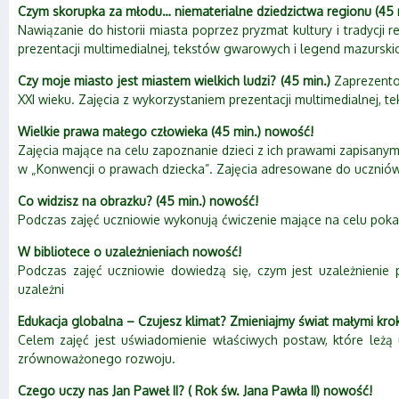
Czym skorupka za młodu… niematerialne dziedzictwa regionu (45 
Nawiązanie do historii miasta poprzez pryzmat kultury i tradycji
prezentacji multimedialnej, tekstów gwarowych i legend mazurski
Czy moje miasto jest miastem wielkich ludzi? (45 min.)
Zaprezentow
XXI wieku. Zajęcia z wykorzystaniem prezentacji multimedialnej, tek
Wielkie prawa małego człowieka (45 min.) nowość!
Zajęcia mające na celu zapoznanie dzieci z ich prawami zapisanym
w „Konwencji o prawach dziecka”. Zajęcia adresowane do uczniów 
Co widzisz na obrazku? (45 min.) nowość!
Podczas zajęć uczniowie wykonują ćwiczenie mające na celu pokaz
W bibliotece o uzależnieniach nowość!
Podczas zajęć uczniowie dowiedzą się, czym jest uzależnienie
uzależni
Edukacja globalna – Czujesz klimat? Zmieniajmy świat małymi kro
Celem zajęć jest uświadomienie właściwych postaw, które leżą 
zrównoważonego rozwoju.
Czego uczy nas Jan Paweł II? ( Rok św. Jana Pawła II) nowość!