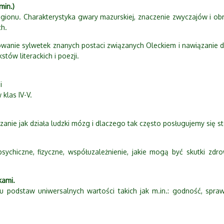
min.)
 regionu. Charakterystyka gwary mazurskiej, znaczenie zwyczajów i obr
ch.
anie sylwetek znanych postaci związanych Oleckiem i nawiązanie do hi
stów literackich i poezji.
i
klas IV-V.
anie jak działa ludzki mózg i dlaczego tak często posługujemy się s
 psychiczne, fizyczne, współuzależnienie, jakie mogą być skutki 
kami.
u podstaw uniwersalnych wartości takich jak m.in.: godność, spr