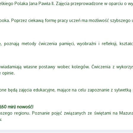
ielkiego Polaka Jana Pawła II. Zajęcia przeprowadzone w oparciu o w
booka. Poprzez ciekawą formę pracy uczeń ma możliwość szybszego 
 poznają metody ćwiczenia pamięci, wyobraźni i refleksji, kształ
uświadamiają własne postawy wobec kolegów. Ćwiczenia z wykorzys
 opinie.
 będą zajęcia edukacyjne, mające na celu zapoznanie z sylwetką p
 (60 min) nowość!
zego regionu. Poznanie pojęć związanych ze świętami na Mazurach
.