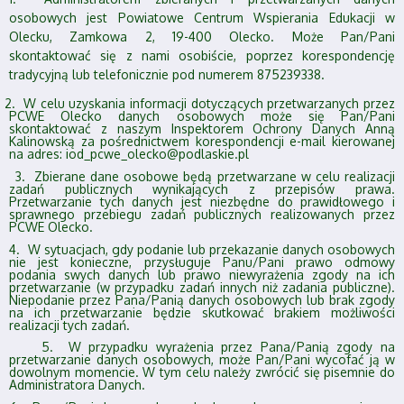
osobowych jest Powiatowe Centrum Wspierania Edukacji w
Olecku, Zamkowa 2, 19-400 Olecko. Może Pan/Pani
skontaktować się z nami osobiście, poprzez korespondencję
tradycyjną lub telefonicznie pod numerem 875239338.
. W celu uzyskania informacji dotyczących przetwarzanych przez
PCWE Olecko danych osobowych może się Pan/Pani
skontaktować z naszym Inspektorem Ochrony Danych Anną
Kalinowską za pośrednictwem korespondencji e-mail kierowanej
na adres:
iod_pcwe_olecko@podlaskie.pl
3.
Zbierane dane osobowe będą przetwarzane w celu realizacji
zadań publicznych wynikających z przepisów prawa.
Przetwarzanie tych danych jest niezbędne do prawidłowego i
sprawnego przebiegu zadań publicznych realizowanych przez
PCWE Olecko.
. W sytuacjach, gdy podanie lub przekazanie danych osobowych
nie jest konieczne, przysługuje Panu/Pani prawo odmowy
podania swych danych lub prawo niewyrażenia zgody na ich
przetwarzanie (w przypadku zadań innych niż zadania publiczne).
Niepodanie przez Pana/Panią danych osobowych lub brak zgody
na ich przetwarzanie będzie skutkować brakiem możliwości
realizacji tych zadań.
. W przypadku wyrażenia przez Pana/Panią zgody na
przetwarzanie danych osobowych, może Pan/Pani wycofać ją w
dowolnym momencie. W tym celu należy zwrócić się pisemnie do
Administratora Danych.