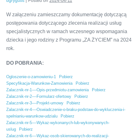
dgrygutis
|
Posted on
2024-04-11
W załączeniu zamieszczamy dokumentację dotyczącą
postępowania dotyczącego zlecenia realizacji usług
specjalistycznych w ramach wczesnego wspomagania
dziecka i jego rodziny z Programu „ZA ŻYCIEM” na 2024
rok.
DO POBRANIA:
Ogloszenie-o-zamowieniu-1
Pobierz
Specyfikacja-Warunkow-Zamowienia
Pobierz
Zalacznik-nr-1-–-Opis-przedmiotu-zamowienia
Pobierz
Zalacznik-nr-2-–-Formularz-ofertowy
Pobierz
Zalacznik-nr-3-–-Projekt-umowy
Pobierz
Zalacznik-nr-4-–-Oswiadczenie-o-braku-podstaw-do-wykluczenia-i-
spelnianiu-warunkow-udzialu
Pobierz
Zalacznik-nr-5-–-Wykaz-wykonanych-lub-wykonywanych-
uslug
Pobierz
Zalacznik-nr-6-–-Wykaz-osob-skierowanych-do-realizacji-