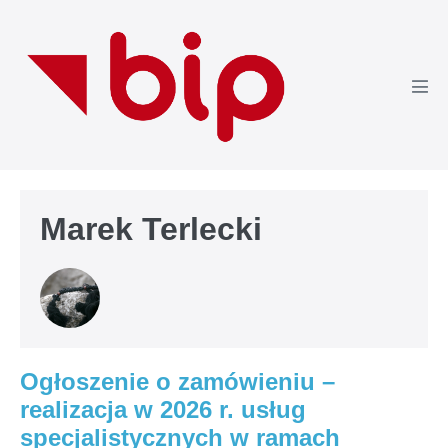
Skip
to
content
Men
Tog
Marek Terlecki
Ogłoszenie o zamówieniu –
realizacja w 2026 r. usług
specjalistycznych w ramach