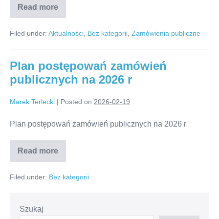
Read more
Ogłoszenie
o
zamówieniu
Filed under:
Aktualności
,
Bez kategorii
,
Zamówienia publiczne
–
realizacja
w
2026
Plan postępowań zamówień
r.
usług
publicznych na 2026 r
specjalistycznych
w
ramach
Marek Terlecki
|
Posted on
2026-02-19
wczesnego
wspomagania
dziecka
Plan postępowań zamówień publicznych na 2026 r
i
jego
rodziny
Read more
z
Plan
programu
postępowań
„ZA
zamówień
ŻYCIEM”
Filed under:
Bez kategorii
publicznych
na
2026
r
Szukaj