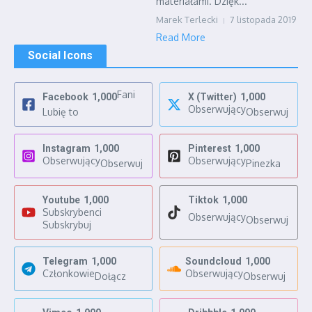
materiałami. Dzięk...
Marek Terlecki
7 listopada 2019
Read More
Social Icons
Fani
Facebook
1,000
X (Twitter)
1,000
Obserwujący
Lubię to
Obserwuj
Instagram
1,000
Pinterest
1,000
Obserwujący
Obserwujący
Obserwuj
Pinezka
Youtube
1,000
Tiktok
1,000
Subskrybenci
Obserwujący
Obserwuj
Subskrybuj
Telegram
1,000
Soundcloud
1,000
Członkowie
Obserwujący
Dołącz
Obserwuj