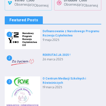
Vimeo
1,000
Dribbble
1,000
Obserwujący
Obserwujący
Obserwuj
Obserwuj
Featured Posts
Dofinansowanie z Narodowego Programu
1
Rozwoju Czytelnictwa
9 maja 2025
REKRUTACJA 2025 !
2
26 marca 2025
O Centrum Mediacji Szkolnych i
3
Rówieśniczych
19 marca 2025