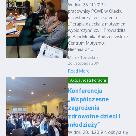
W dniu 26. 11.2019 r.
pracownicy PCWE w Olecku
uczestniczyli w szkoleniu
„Terapia dziecka z mutyzmem
wybiorczym” cz. I. Prowadziła
je Pani Monika Andrzejewska z
Centrum Mutyzmu,
Nieśmiałoś...
Marek Terlecki
26 listopada 2019
Read More
Aktualności Poradni
Konferencja
„Współczesne
zagrożenia
zdrowotne dzieci i
młodzieży”
W dniu 20. 11.2019 r. odbyła się