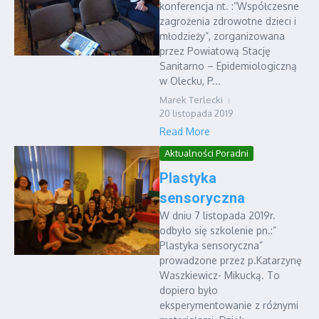
konferencja nt. :”Współczesne
zagrożenia zdrowotne dzieci i
młodzieży”, zorganizowana
przez Powiatową Stację
Sanitarno – Epidemiologiczną
w Olecku, P...
Marek Terlecki
20 listopada 2019
Read More
Aktualności Poradni
Plastyka
sensoryczna
W dniu 7 listopada 2019r.
odbyło się szkolenie pn.:”
Plastyka sensoryczna”
prowadzone przez p.Katarzynę
Waszkiewicz- Mikucką. To
dopiero było
eksperymentowanie z różnymi