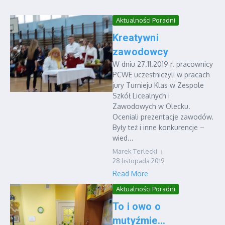
Aktualności Poradni
Kreatywni
zawodowcy
W dniu 27.11.2019 r. pracownicy
PCWE uczestniczyli w pracach
jury Turnieju Klas w Zespole
Szkół Licealnych i
Zawodowych w Olecku.
Oceniali prezentacje zawodów.
Były też i inne konkurencje –
wied...
Marek Terlecki
28 listopada 2019
Read More
Aktualności Poradni
To i owo o
mutyźmie…