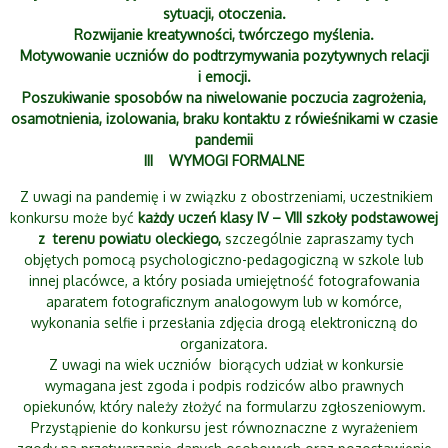
sytuacji, otoczenia.
Rozwijanie kreatywności, twórczego myślenia.
Motywowanie uczniów do podtrzymywania pozytywnych relacji
i emocji.
Poszukiwanie sposobów na niwelowanie poczucia zagrożenia,
osamotnienia, izolowania, braku kontaktu z rówieśnikami w czasie
pandemii
III WYMOGI FORMALNE
Z uwagi na pandemię i w związku z obostrzeniami, uczestnikiem
konkursu może być
każdy uczeń klasy IV – VIII szkoły podstawowej
z terenu powiatu oleckiego,
szczególnie zapraszamy tych
objętych pomocą psychologiczno-pedagogiczną w szkole lub
innej placówce, a który posiada umiejętność fotografowania
aparatem fotograficznym analogowym lub w komórce,
wykonania selfie i przesłania zdjęcia drogą elektroniczną do
organizatora.
Z uwagi na wiek uczniów biorących udział w konkursie
wymagana jest zgoda i podpis rodziców albo prawnych
opiekunów, który należy złożyć na formularzu zgłoszeniowym.
Przystąpienie do konkursu jest równoznaczne z wyrażeniem