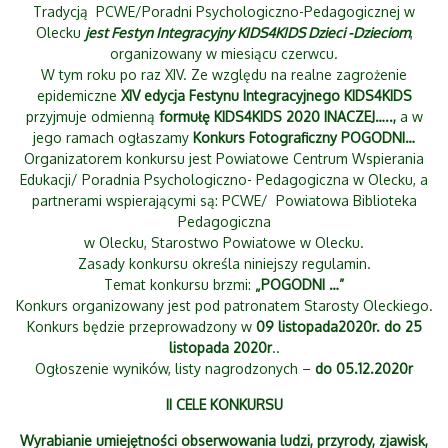
Tradycją PCWE/Poradni Psychologiczno-Pedagogicznej w
Olecku
jest Festyn Integracyjny KIDS4KIDS Dzieci -Dzieciom
,
organizowany w miesiącu czerwcu.
W tym roku po raz XIV. Ze względu na realne zagrożenie
epidemiczne
XIV edycja Festynu Integracyjnego KIDS4KIDS
przyjmuje odmienną
formułę KIDS4KIDS 2020 INACZEJ…..,
a w
jego ramach ogłaszamy
Konkurs Fotograficzny POGODNI…
Organizatorem konkursu jest Powiatowe Centrum Wspierania
Edukacji/ Poradnia Psychologiczno- Pedagogiczna w Olecku, a
partnerami wspierającymi są: PCWE/ Powiatowa Biblioteka
Pedagogiczna
w Olecku, Starostwo Powiatowe w Olecku.
Zasady konkursu określa niniejszy regulamin.
Temat konkursu brzmi:
„POGODNI …”
Konkurs organizowany jest pod patronatem Starosty Oleckiego.
Konkurs będzie przeprowadzony w
09 listopada2020r. do 25
listopada 2020r
..
Ogłoszenie wyników, listy nagrodzonych –
do 05.12.2020r
II CELE KONKURSU
Wyrabianie umiejętności obserwowania ludzi, przyrody, zjawisk,