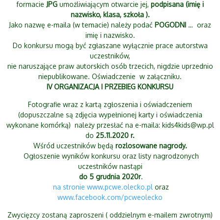
formacie
JPG
umożliwiającym otwarcie jej,
podpisana (imię i
nazwisko, klasa, szkoła ).
Jako nazwę e-maila (w temacie) należy podać
POGODNI
… oraz
imię i nazwisko.
Do konkursu mogą być zgłaszane wyłącznie prace autorstwa
uczestników,
nie naruszające praw autorskich osób trzecich, nigdzie uprzednio
niepublikowane. Oświadczenie w załączniku.
IV ORGANIZACJA I PRZEBIEG KONKURSU
Fotografie wraz z kartą zgłoszenia i oświadczeniem
(dopuszczalne są zdjęcia wypełnionej karty i oświadczenia
wykonane komórką) należy przesłać na e-maila:
kids4kids@wp.pl
do
25.11.2020 r.
Wśród uczestników będą
rozlosowane nagrody.
Ogłoszenie wyników konkursu oraz listy nagrodzonych
uczestników nastąpi
do 5 grudnia 2020r
.
na stronie
www.pcwe.olecko.pl
oraz
www.facebook.com/pcweolecko
Zwycięzcy zostaną zaproszeni ( oddzielnym e-mailem zwrotnym)